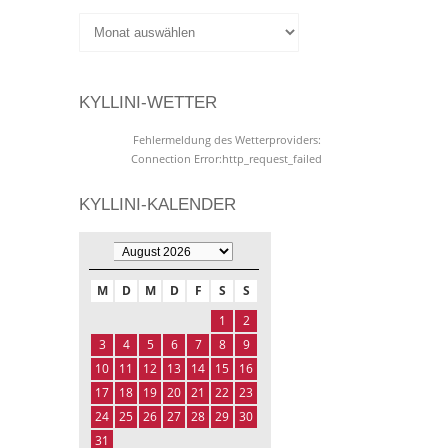
KYLLINI-WETTER
Fehlermeldung des Wetterproviders:
Connection Error:http_request_failed
KYLLINI-KALENDER
M
D
M
D
F
S
S
1
2
3
4
5
6
7
8
9
10
11
12
13
14
15
16
17
18
19
20
21
22
23
24
25
26
27
28
29
30
31